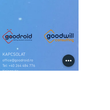
KAPCSOLAT
office@goodroid.ro
Tel:
+40 264 484 776
Kolozsvár
str. Napoca nr. 16
Románia