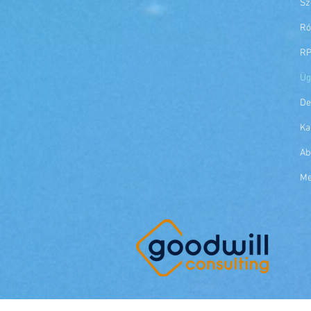
Sz
Ró
RP
Üg
D
Ka
Ab
M