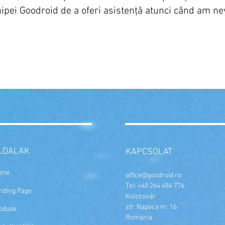
hipei Goodroid de a oferi asistență atunci când am ne
LDALAK
KAPCSOLAT
ome
office@goodroid.ro
Tel: +40 264 484 776
nding Page
Kolozsvár
str. Napoca nr. 16
oduse
Románia