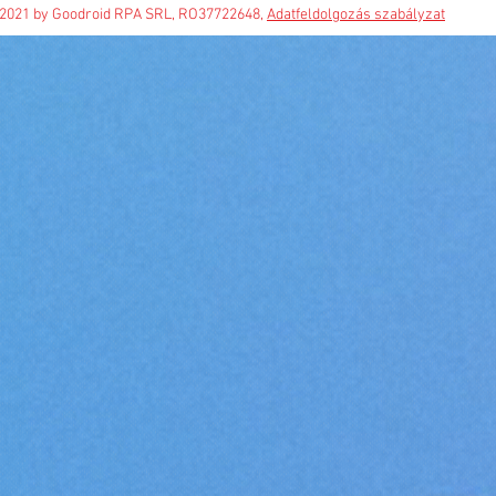
2021 by Goodroid RPA SRL, RO37722648,
Adatfeldolgozás szabályzat