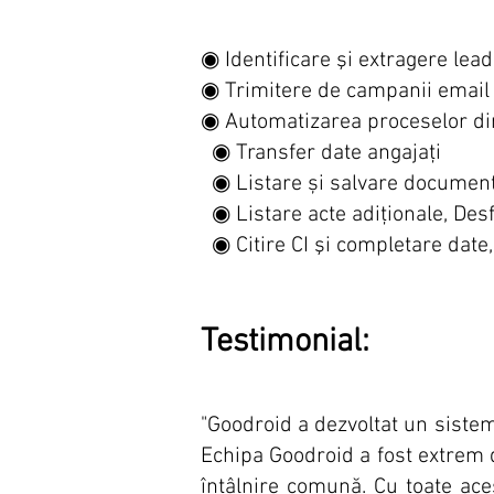
◉ Identificare şi extragere lead
◉ Trimitere de campanii email 
◉ Automatizarea proceselor d
◉ Transfer date angajați
◉ Listare și salvare documen
◉ Listare acte adiţionale, De
◉ Citire CI şi completare date,
Testimonial:
"Goodroid a dezvoltat un sistem 
Echipa Goodroid a fost extrem d
întâlnire comună. Cu toate ace