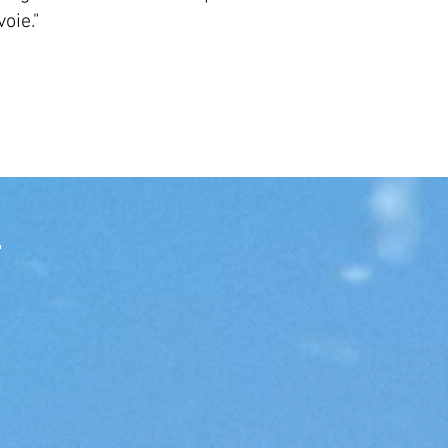
voie."