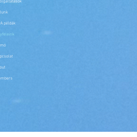
olgáltatások
lunk
A példák
yfeleink
emó
pcsolat
out
embers