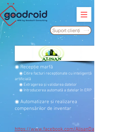
Suport clienţi
◉ Recepţie marfă
◉ Citire facturi recepţionate cu inteligenţă
artificială
◉ Extragerea şi validarea datelor
◉ Introducerea automată a datelor în ERP
◉ Automatizare si realizarea
compensărilor de inventar
https://www.facebook.com/AlisanDan