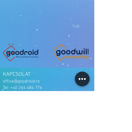
KAPCSOLAT
office@goodroid.ro
Tel:
+40 264 484 776
Kolozsvár
str. Napoca nr. 16
Románia