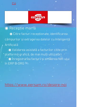
cu
◉ Recepţie marfă
◉ Citire facturi recepţionate, identificarea
câmpurilor și extragerea datelor cu Inteligenţă
Artificială
◉ Validarea asistată a facturilor citite prin
platformă grafică, de mai mulţi utilizatori
◉ Înregistrarea facturii și emiterea NIR-ului
în ERP B-ORG
https://www.persam.ro/despre-noi