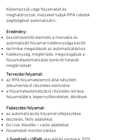
Kielemezzük cége folyamatait és
meghatározzuk, melyeket tudjuk RPA robotok
segítségével automatizálni.
Eredmény:
összehasonlító elemzés a manuális és
automatizált folyamat hatékonysága között
technikai megoldások az automatizáláshoz
hatékonyság, megtérülés: megvizsgáljuk a
folyamatautomatizálás konkrét hatását,
megtérülését
Tervezési folyamat:
az RPA folyamatelemző által készített
dokumentáció részletes elemzése
a folyamatautomatizáció részletes leírása:
folyamatábra, képernyőfelvételek, döntések
Fejlesztési folyamat:
az automatizációs folyamat lefejlesztése
tesztelés, fiktív adatokkal
Go Live: élesítés – valós adatokkal
folyamatok monitorizálása
A
Goodroid
a
UiPath
akkreditált partnere 2020