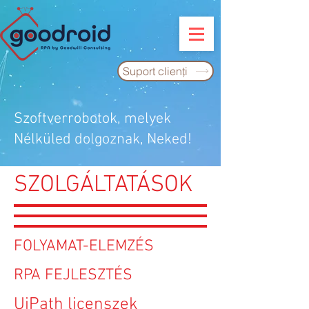
Suport clienţi
Szoftverrobotok, melyek
Nélküled dolgoznak, Neked!
SZOLGÁLTATÁSOK
FOLYAMAT-ELEMZÉS
RPA FEJLESZTÉS
UiPath licenszek