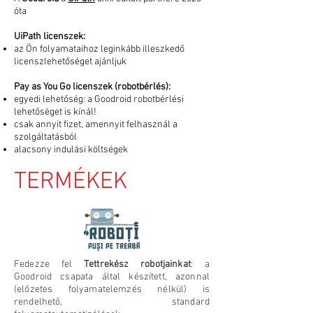
óta
UiPath licenszek:
az Ön folyamataihoz leginkább illeszkedő
licenszlehetőséget ajánljuk
Pay as You Go licenszek (robotbérlés):
egyedi lehetőség: a Goodroid robotbérlési
lehetőséget is kínál!
csak annyit fizet, amennyit felhasznál a
szolgáltatásból
alacsony indulási költségek
TERMÉKEK
Fedezze fel
Tettrekész robotjainkat
: a
Goodroid csapata által készített, azonnal
(előzetes folyamatelemzés nélkül) is
rendelhető, standard